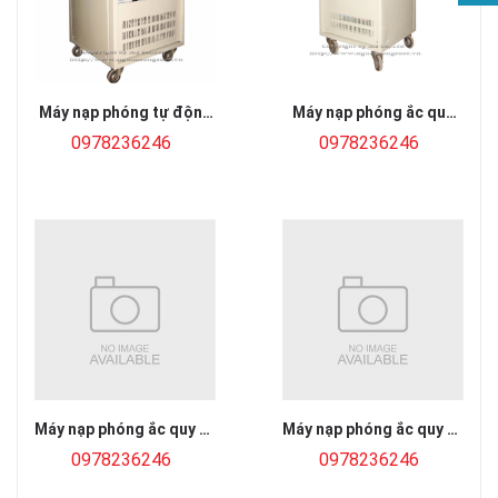
Máy nạp phóng tự động
Máy nạp phóng ắc quy
ắc quy 12V
2V/3000ah
0978236246
0978236246
Máy nạp phóng ắc quy tự
Máy nạp phóng ắc quy tự
động 1-12 bình 12V
động 12 bình ắc quy 12V
0978236246
0978236246