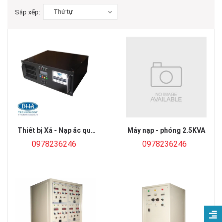
Thứ tự
Sắp xếp:
Thiết bị Xả - Nạp ắc quy
Máy nạp - phóng 2.5KVA
tự động 2V/600Ah
0978236246
0978236246