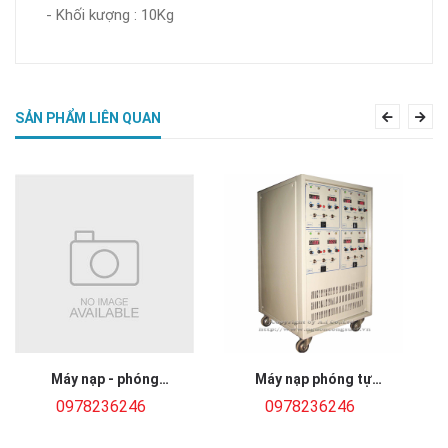
- Khối kượng : 10Kg
SẢN PHẨM LIÊN QUAN
Previous
Nex
Máy nạp - phóng
Máy nạp phóng tự
2.5KVA
động ắc quy 12V
0978236246
0978236246