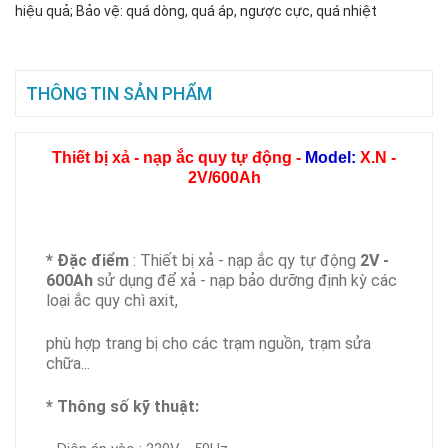
hiệu quả; Bảo vệ: quá dòng, quá áp, ngược cực, quá nhiệt
THÔNG TIN SẢN PHẨM
Thiết bị xả - nạp ắc quy tự động -
Model:
X.N -
2V/600Ah
* Đặc điểm
: Thiết bị xả - nạp ắc qy tự động
2V -
600Ah
sử dụng để xả - nạp bảo dưỡng định kỳ các
loại ắc quy chì axit,
phù hợp trang bị cho các trạm nguồn, trạm sửa
chữa...
* Thông số kỹ thuật: