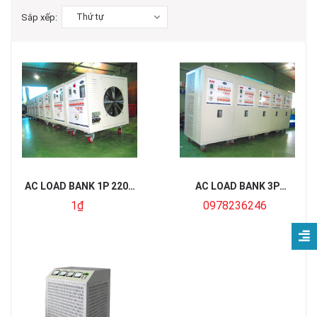
Thứ tự
Sắp xếp:
AC LOAD BANK 1P 220V
AC LOAD BANK 3P
15Kw
380V/220V 50KW
1₫
0978236246