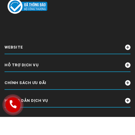
WEBSITE
HỖ TRỢ DỊCH VỤ
CHÍNH SÁCH ƯU ĐÃI
HƯỚNG DẪN DỊCH VỤ
© 2011 Bản quyền thuộc về
CÔNG TY TNHH CÔNG NGHỆ DHA VIỆT NAM
Cung cấp bởi
DHA Techgroup