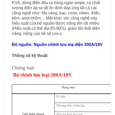
KVA, dòng điện đầu ra hàng ngàn ampe, có chất
lượng điện áp ra rất ổn định đáp ứng tất cả các
công nghệ như: Mạ vàng, bạc, crom, niken, thiếc,
kẽm, anot nhôm.... Mặt khác với công nghệ này
hiệu suất của bộ nguồn được nâng lên rất nhiều
(Hiệu suất có thể đạt 85-90%), giảm tổn thất điện
năng, nâng cao hệ số cos
.
Ø
Bộ nguồn:
Nguồn chỉnh lưu mạ điện 200A/18V
Thông số kỹ thuật:
Ch
ủ
ng lo
ạ
i:
B
ộ
ch
ỉ
nh l
ư
u lo
ạ
i 200A/18V
Hạng mục
Kí hiệu
Phương thức chỉnh lưu
Giới thiệu chung
Phương thức làm mát