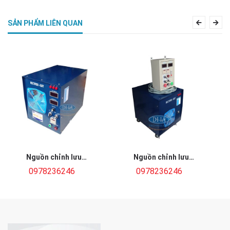
SẢN PHẨM LIÊN QUAN
Previous
Nex
Nguồn chỉnh lưu
Nguồn chỉnh lưu
8V/300A
12V/500A có đảo cực
0978236246
0978236246