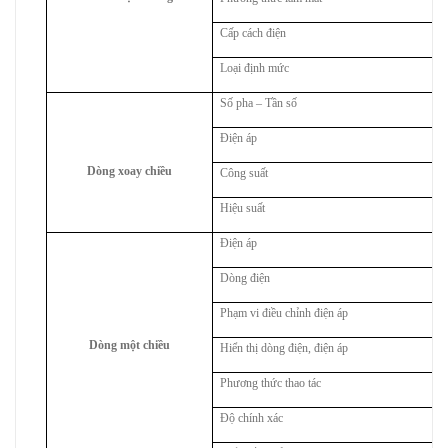
Cấp cách điện
Loại định mức
Số pha – Tần số
Điện áp
Dòng xoay chiều
Công suất
Hiệu suất
Điện áp
Dòng điện
Phạm vi điều chỉnh điện áp
Dòng một chiều
Hiển thị dòng điện, điện áp
Phương thức thao tác
Độ chính xác