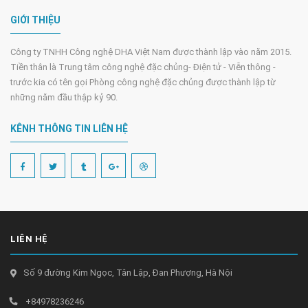
GIỚI THIỆU
Công ty TNHH Công nghệ DHA Việt Nam được thành lập vào năm 2015.
Tiền thân là Trung tâm công nghệ đặc chủng- Điện tử - Viễn thông -
trước kia có tên gọi Phòng công nghệ đặc chủng được thành lập từ
những năm đầu thập kỷ 90.
KÊNH THÔNG TIN LIÊN HỆ
LIÊN HỆ
Số 9 đường Kim Ngọc, Tân Lập, Đan Phượng, Hà Nội
+84978236246