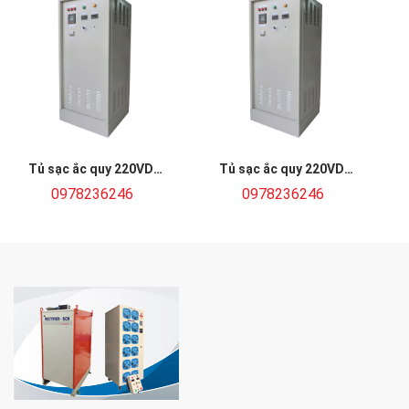
Tủ sạc ắc quy 220VDC
Tủ sạc ắc quy 220VDC
30A
100A
0978236246
0978236246