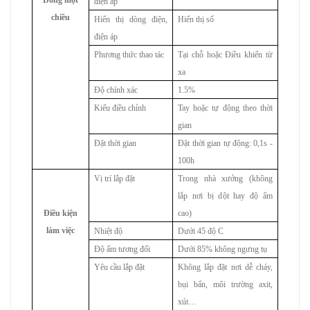
Dòng một
điện áp
chiều
Hiển thị dòng điện,
Hiển thị số
điện áp
Phương thức thao tác
Tại chỗ hoặc Điều khiển từ
xa
Độ chính xác
1.5%
Kiểu điều chỉnh
Tay hoặc tự động theo thời
gian
Đặt thời gian
Đặt thời gian tự động: 0,1s -
100h
Vị trí lắp đặt
Trong nhà xưởng (không
lắp nơi bị dột hay độ ẩm
Điều kiện
cao)
làm việc
Nhiệt độ
Dưới 45 độ C
Độ ẩm tương đối
Dưới 85% không ngưng tụ
Yêu cầu lắp đặt
Không lắp đặt nơi dễ cháy,
bụi bẩn, môi trường axit,
xút…