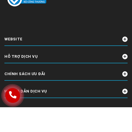
WEBSITE
HỖ TRỢ DỊCH VỤ
CHÍNH SÁCH ƯU ĐÃI
HƯỚNG DẪN DỊCH VỤ
© 2011 Bản quyền thuộc về
CÔNG TY TNHH CÔNG NGHỆ DHA VIỆT NAM
Cung cấp bởi
DHA Techgroup