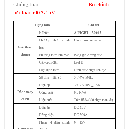
Ch
ủ
ng lo
ạ
i:
B
ộ
ch
ỉ
nh
l
ư
u lo
ạ
i 500A/15V
Hạng mục
Chi tiết
Kí hiệu
A.I/IGBT – 500/15
Phương thức chỉnh
Chỉnh lưu tần số cao
Giới thiệu
lưu
chung
Phương thức làm mát
Bằng gió cưỡng bức
Cấp cách điện
Loại E
Loại định mức
Định mức chạy liên tục
Số pha – Tần số
3
F
4W 50Hz
Điện áp
380V/220V
+
15%
Dòng xoay
Công suất
9,5 KVA
chiều
Hiệu suất
Trên 85% (khi chạy toàn tải)
Điện áp
DC 15V
Dòng điện
DC 500A
Phạm vi điều chỉnh
0 ÷ 15V