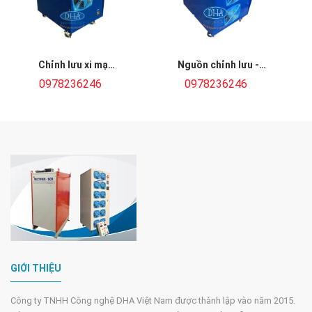
Chỉnh lưu xi mạ
Nguồn chỉnh lưu -
12V500A
RECTIFIER 12V 1500A
0978236246
0978236246
GIỚI THIỆU
Công ty TNHH Công nghệ DHA Việt Nam được thành lập vào năm 2015.