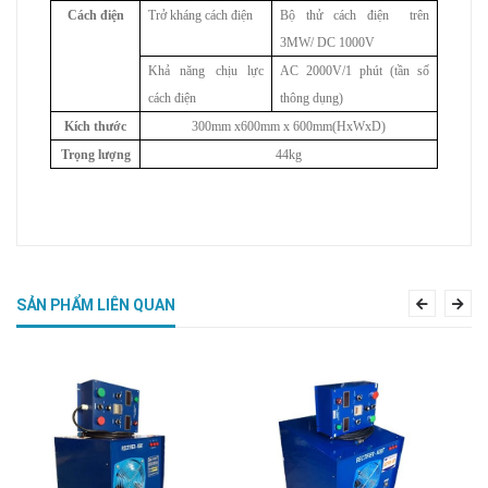
Cách điện
Trở kháng cách điện
Bộ thử cách điện trên
3M
W
/ DC 1000V
Khả năng chịu lực
AC 2000V/1 phút (tần số
cách điện
thông dụng)
Kích thước
300mm x600mm x 600mm(HxWxD)
Trọng lượng
44kg
SẢN PHẨM LIÊN QUAN
Previous
Nex