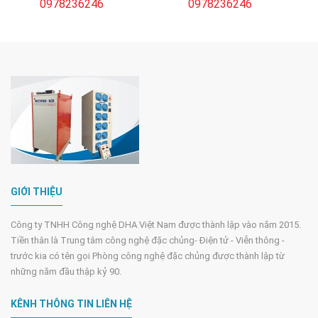
dụng 400VDC 1000Ah
động 12-96V/100A
0978236246
0978236246
GIỚI THIỆU
Công ty TNHH Công nghệ DHA Việt Nam được thành lập vào năm 2015.
Tiền thân là Trung tâm công nghệ đặc chủng- Điện tử - Viễn thông -
trước kia có tên gọi Phòng công nghệ đặc chủng được thành lập từ
những năm đầu thập kỷ 90.
KÊNH THÔNG TIN LIÊN HỆ